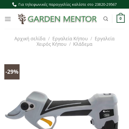
Μετάβαση
Για τηλεφωνικές παραγγελίες καλέστε στο 23820-29567
στο
περιεχόμενο
0
Αρχική σελίδα
/
Εργαλεία Κήπου
/
Εργαλεία
Χειρός Κήπου
/
Κλάδεμα
-29%