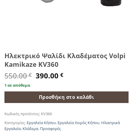
Ηλεκτρικό Ψαλίδι Κλαδέματος Volpi
Kamikaze KV360
Original
Η
550.00
390.00
€
€
price
τρέχουσα
1 σε απόθεμα
was:
τιμή
550.00 €.
είναι:
Προσθήκη στο καλάθι
390.00 €.
Κωδικός προϊόντος:
KV360
Κατηγορίες:
Εργαλεία Κήπου
,
Εργαλεία Χειρός Κήπου
,
Ηλεκτρικά
Εργαλεία
,
Κλάδεμα
,
Προσφορές