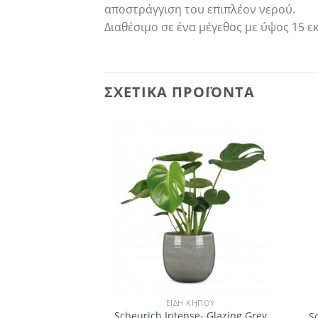
αποστράγγιση του επιπλέον νερού.
Διαθέσιμο σε ένα μέγεθος με ύψος 15 ε
ΣΧΕΤΙΚΆ ΠΡΟΪΌΝΤΑ
ΤΛΗΜΈΝΟ
 ΚΉΠΟΥ
ΕΊΔΗ ΚΉΠΟΥ
nse- Grey Allure
Scheurich Intense- Glazing Grey
S