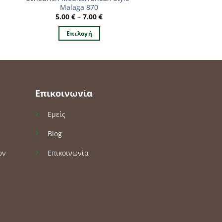
Malaga 870
5.00
€
–
7.00
€
Επιλογή
Αυτό
το
προϊόν
έχει
πολλαπλές
Επικοινωνία
παραλλαγές.
Οι
Εμείς
επιλογές
Blog
μπορούν
να
ών
Επικοινωνία
επιλεγούν
στη
σελίδα
του
προϊόντος