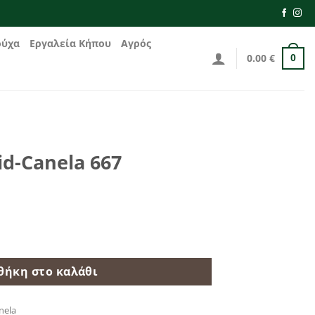
ούχα
Εργαλεία Κήπου
Αγρός
0.00
€
0
id-Canela 667
 ποσότητα
θήκη στο καλάθι
nela