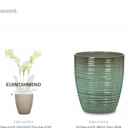
κατοστά.
ΕΞΑΝΤΛΗΜΈΝΟ
ΕΊΔΗ ΚΉΠΟΥ
ΕΊΔΗ ΚΉΠΟΥ
cheurich Orchid-Taupe 620
Scheurich Wild Sea 669