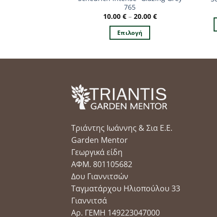
765
765
–
20.00
€
10.00
€
–
20.00
€
ιλογή
Επιλογή
Αυτό
Αυτό
το
το
προϊόν
προϊόν
έχει
έχει
πολλαπλές
πολλαπλές
παραλλαγές.
παραλλαγές.
Οι
Οι
επιλογές
επιλογές
Τριάντης Ιωάννης & Σια Ε.Ε.
μπορούν
μπορούν
Garden Mentor
να
να
Γεωργικά είδη
επιλεγούν
επιλεγούν
ΑΦΜ. 801105682
στη
στη
Δου Γιαννιτσών
σελίδα
σελίδα
Ταγματάρχου Ηλιοπούλου 33
του
του
Γιαννιτσά
προϊόντος
προϊόντος
Αρ. ΓΕΜΗ 149223047000