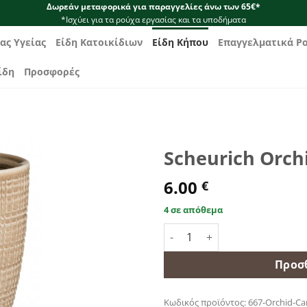
Δωρεάν μεταφορικά για παραγγελίες άνω των 65€*
*Ισχύει για τα ρούχα εργασίας και τα υποδήματα
ας Υγείας
Είδη Κατοικίδιων
Είδη Κήπου
Επαγγελματικά Ρ
ίδη
Προσφορές
Scheurich Orch
6.00
€
4 σε απόθεμα
Scheurich Orchid-Canela 667
Προσ
Κωδικός προϊόντος:
667-Orchid-Ca