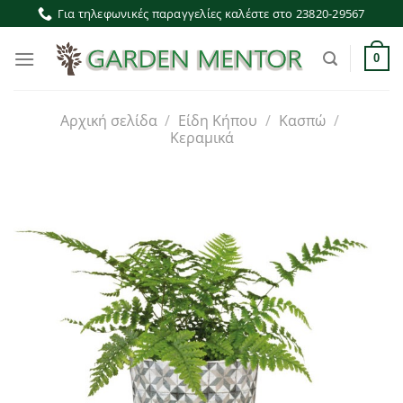
Μετάβαση
Για τηλεφωνικές παραγγελίες καλέστε στο 23820-29567
στο
περιεχόμενο
0
Αρχική σελίδα
/
Είδη Κήπου
/
Κασπώ
/
Κεραμικά