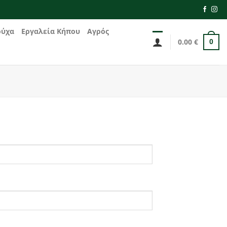
ούχα
Εργαλεία Κήπου
Αγρός
0.00
€
0