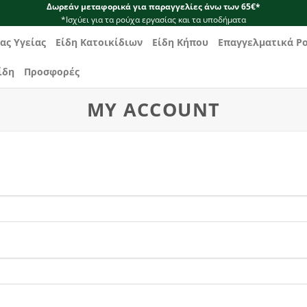
Δωρεάν μεταφορικά για παραγγελίες άνω των 65€*
*Ισχύει για τα ρούχα εργασίας και τα υποδήματα
ας Υγείας
Είδη Κατοικίδιων
Είδη Κήπου
Επαγγελματικά Ρ
ίδη
Προσφορές
MY ACCOUNT
ίται