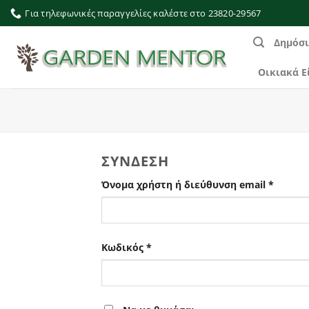
Μετάβαση
Για τηλεφωνικές παραγγελίες καλέστε στο 23820-29567
στο
περιεχόμενο
Δημόσι
Οικιακά Ε
ΣΎΝΔΕΣΗ
Απαιτε
Όνομα χρήστη ή διεύθυνση email
*
Απαιτείται
Κωδικός
*