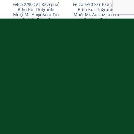
Felco 2/90 Σετ Κεντρική
Felco 6/90 Σετ Κεντρική
Βίδα Και Παξιμάδι
Βίδα Και Παξιμάδι
Μαζί Με Ασφάλεια Για
Μαζί Με Ασφάλεια Για
Ψαλίδι Felco 2
Ψαλίδια Felco
10.90
€
11.50
€
Προσθήκη στο καλάθι
Προσθήκη στο καλάθι
ΑΝΤΑΛΛΑΚΤΙΚΆ ΓΙΑ ΚΛΑΔΕΥΤΉΡΙΑ
ΑΝΤΑΛΛΑΚΤΙΚΆ ΓΙΑ ΚΛΑΔΕΥΤΉΡΙΑ
Felco 2/92 Κιτ
Felco 31/4
Ανταλλακτικών Για
Ανταλλακτικό Αμόνι Για
Ψαλίδια Felco
Ψαλίδι Felco 31
6.30
€
10.50
€