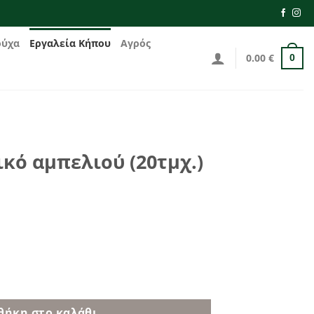
ούχα
Εργαλεία Κήπου
Αγρός
0.00
€
0
ικό αμπελιού (20τμχ.)
 (20τμχ.) ποσότητα
θήκη στο καλάθι