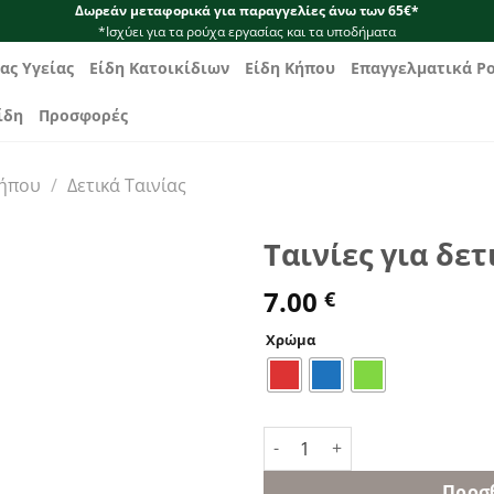
Δωρεάν μεταφορικά για παραγγελίες άνω των 65€*
*Ισχύει για τα ρούχα εργασίας και τα υποδήματα
ας Υγείας
Είδη Κατοικίδιων
Είδη Κήπου
Επαγγελματικά Ρ
ίδη
Προσφορές
Κήπου
/
Δετικά Ταινίας
Ταινίες για δετ
7.00
€
Χρώμα
Ταινίες για δετικό αμπελιού
Προσ