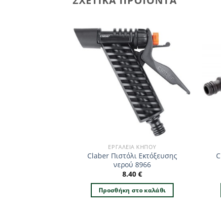
ΣΧΕΤΙΚΆ ΠΡΟΪΌΝΤΑ
ΊΑ ΚΉΠΟΥ
ΕΡΓΑΛΕΊΑ ΚΉΠΟΥ
λια COMPACT 160
Claber Πιστόλι Εκτόξευσης
C
O 8740
νερού 8966
.90
€
8.40
€
 στο καλάθι
Προσθήκη στο καλάθι