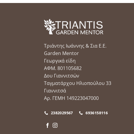
Τριάντης Ιωάννης & Σια Ε.Ε.
Garden Mentor
Γεωργικά είδη
ΑΦΜ. 801105682
Δου Γιαννιτσών
Ταγματάρχου Ηλιοπούλου 33
Γιαννιτσά
Αρ. ΓΕΜΗ 149223047000
2382029567
6936158116