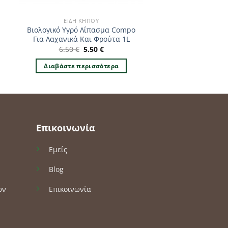
ΕΊΔΗ ΚΉΠΟΥ
Βιολογικό Υγρό Λίπασμα Compo
Για Λαχανικά Και Φρούτα 1L
Original
Η
6.50
€
5.50
€
price
τρέχουσα
was:
τιμή
Διαβάστε περισσότερα
6.50 €.
είναι:
5.50 €.
Επικοινωνία
Εμείς
Blog
ών
Επικοινωνία