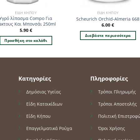
ΕΊΔΗ ΚΉΠΟΥ
ΕΊΔΗ ΚΉΠΟΥ
Υγρό λίπασμα Compo Για
Scheurich Orchid-Almeria 668
άκτους Και Μπονσάι 250ml
6.00
€
5.90
€
Διαβάστε περισσότερα
Προσθήκη στο καλάθι
Κατηγορίες
Πληροφορίες
Δημόσιας Υγείας
Τρόποι Πληρωμής
Είδη Κατοικίδιων
Τρόποι Αποστολής
Είδη Κήπου
Πολιτική Επιστροφ
Επαγγελματικά Ρούχα
Όροι Χρήσης