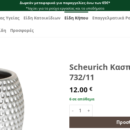
Δωρεάν μεταφορικά για παραγγελίες άνω των 65€*
*Ισχύει για τα ρούχα εργασίας και τα υποδήματα
ας Υγείας
Είδη Κατοικίδιων
Είδη Κήπου
Επαγγελματικά Ρ
ίδη
Προσφορές
Scheurich Κασπ
732/11
12.00
€
6 σε απόθεμα
Scheurich Κασπώ Platinum Si
Προσ