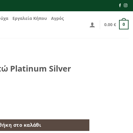
ούχα
Εργαλεία Κήπου
Αγρός
0.00
€
0
ώ Platinum Silver
lver 732/11 ποσότητα
θήκη στο καλάθι