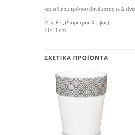
και ειδικού τρόπου βαψίματος ενώ είνα
Μέγεθος (διάμετρος Χ ύψος):
11×11 cm
ΣΧΕΤΙΚΆ ΠΡΟΪΌΝΤΑ
ΤΛΗΜΈΝΟ