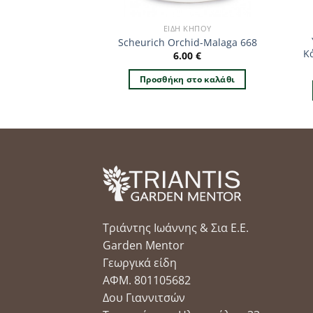
 ΚΉΠΟΥ
ΕΊΔΗ ΚΉΠΟΥ
nse- Grey Allure
Scheurich Orchid-Malaga 668
765
Κ
6.00
€
–
20.00
€
Προσθήκη στο καλάθι
ιλογή
Αυτό
το
προϊόν
έχει
πολλαπλές
παραλλαγές.
Οι
επιλογές
Τριάντης Ιωάννης & Σια Ε.Ε.
μπορούν
Garden Mentor
να
Γεωργικά είδη
επιλεγούν
ΑΦΜ. 801105682
στη
Δου Γιαννιτσών
σελίδα