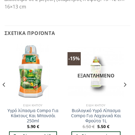
16×13 cm
ΣΧΕΤΙΚΆ ΠΡΟΪΌΝΤΑ
-15%
ΕΞΑΝΤΛΗΜΈΝΟ
ΕΊΔΗ ΚΉΠΟΥ
ΕΊΔΗ ΚΉΠΟΥ
Υγρό λίπασμα Compo Για
Βιολογικό Υγρό Λίπασμα
Κάκτους Και Μπονσάι
Compo Για Λαχανικά Και
250ml
Φρούτα 1L
Original
Η
5.90
€
6.50
€
5.50
€
price
τρέχουσα
was:
τιμή