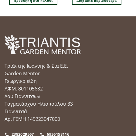
Προσθήκη στο καλάθι
Διαβάστε περισσότερα
6.50 €.
είναι:
5.50 €.
Τριάντης Ιωάννης & Σια Ε.Ε.
Garden Mentor
Γεωργικά είδη
ΑΦΜ. 801105682
Δου Γιαννιτσών
Ταγματάρχου Ηλιοπούλου 33
Γιαννιτσά
Αρ. ΓΕΜΗ 149223047000
2382029567
6936158116