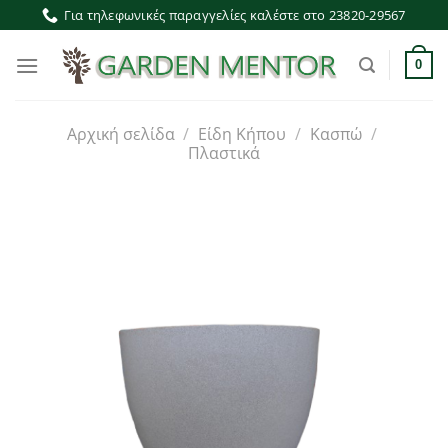
Μετάβαση
Για τηλεφωνικές παραγγελίες καλέστε στο 23820-29567
στο
περιεχόμενο
0
Αρχική σελίδα
/
Είδη Κήπου
/
Κασπώ
/
Πλαστικά