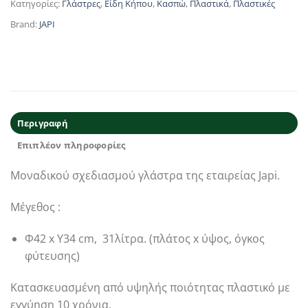
Κατηγορίες:
Γλάστρες
,
Είδη Κήπου
,
Κασπώ
,
Πλαστικά
,
Πλαστικές
Brand:
JAPI
Περιγραφή
Επιπλέον πληροφορίες
Μοναδικού σχεδιασμού γλάστρα της εταιρείας Japi.
Μέγεθος :
Φ42 x Υ34 cm, 31λίτρα. (πλάτος x ύψος, όγκος
φύτευσης)
Κατασκευασμένη από υψηλής ποιότητας πλαστικό με
εγγύηση 10 χρόνια.