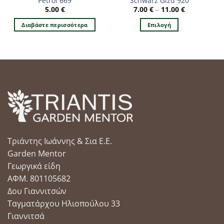
Petrol 669
Schwarz Glzd 920
5.00
€
7.00
€
–
11.00
€
Διαβάστε περισσότερα
Επιλογή
Αυτό
το
προϊόν
έχει
πολλαπλές
παραλλαγές.
Οι
επιλογές
μπορούν
να
Τριάντης Ιωάννης & Σια Ε.Ε.
επιλεγούν
στη
Garden Mentor
σελίδα
Γεωργικά είδη
του
ΑΦΜ. 801105682
προϊόντος
Δου Γιαννιτσών
Ταγματάρχου Ηλιοπούλου 33
Γιαννιτσά