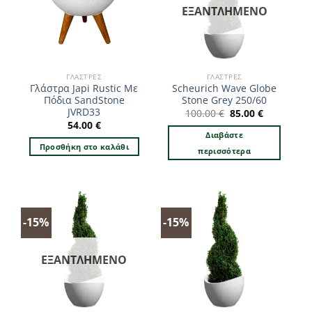
ΕΞΑΝΤΛΗΜΈΝΟ
ΓΛΆΣΤΡΕΣ
ΓΛΆΣΤΡΕΣ
Γλάστρα Japi Rustic Με
Scheurich Wave Globe
Πόδια SandStone
Stone Grey 250/60
JVRD33
Original
Η
100.00
€
85.00
€
price
τρέχουσα
54.00
€
was:
τιμή
Διαβάστε
100.00 €.
είναι:
Προσθήκη στο καλάθι
85.00 €.
περισσότερα
-15%
-15%
ΕΞΑΝΤΛΗΜΈΝΟ