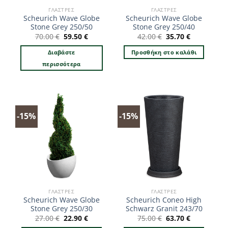
ΓΛΆΣΤΡΕΣ
ΓΛΆΣΤΡΕΣ
Scheurich Wave Globe
Scheurich Wave Globe
Stone Grey 250/50
Stone Grey 250/40
Original
Η
Original
Η
70.00
€
59.50
€
42.00
€
35.70
€
price
τρέχουσα
price
τρέχουσα
was:
τιμή
was:
τιμή
Διαβάστε
Προσθήκη στο καλάθι
70.00 €.
είναι:
42.00 €.
είναι:
59.50 €.
35.70 €.
περισσότερα
-15%
-15%
ΓΛΆΣΤΡΕΣ
ΓΛΆΣΤΡΕΣ
Scheurich Wave Globe
Scheurich Coneo High
Stone Grey 250/30
Schwarz Granit 243/70
Original
Η
Original
Η
27.00
€
22.90
€
75.00
€
63.70
€
price
τρέχουσα
price
τρέχουσα