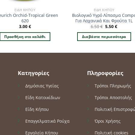
ΕΊΔΗ ΚΉΠΟΥ
ΕΊΔΗ ΚΉΠΟΥ
eurich Orchid-Tropical Green
Βιολογικό Υγρό Λίπασμα Comp
620
Για Λαχανικά Και Φρούτα 1L
Original
Η
3.00
€
6.50
€
5.50
€
price
τρέχουσ
was:
τιμή
Προσθήκη στο καλάθι
Διαβάστε περισσότερα
6.50 €.
είναι:
5.50 €.
Κατηγορίες
Πληροφορίες
Δημόσιας Υγείας
Τρόποι Πληρωμής
Είδη Κατοικίδιων
Τρόποι Αποστολής
Είδη Κήπου
Πολιτική Επιστροφ
Επαγγελματικά Ρούχα
Όροι Χρήσης
Εργαλεία Κήπου
Πολιτική cookies