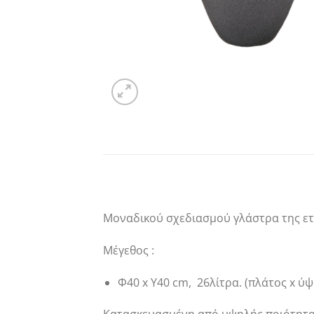
Μοναδικού σχεδιασμού γλάστρα της ετα
Μέγεθος :
Φ40 x Υ40 cm, 26λίτρα. (πλάτος x ύ