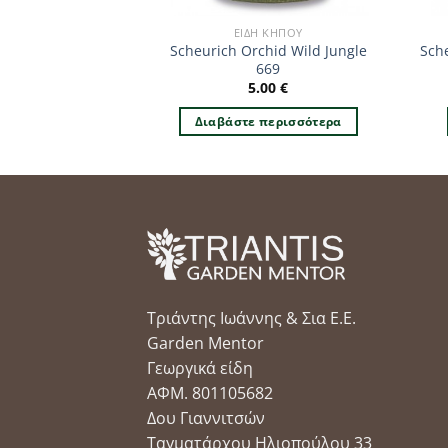
 ΚΉΠΟΥ
ΕΊΔΗ ΚΉΠΟΥ
Scheurich Orchid Wild Jungle
Sch
chid-Canela 667
669
.00
€
5.00
€
 στο καλάθι
Διαβάστε περισσότερα
Τριάντης Ιωάννης & Σια Ε.Ε.
Garden Mentor
Γεωργικά είδη
ΑΦΜ. 801105682
Δου Γιαννιτσών
Ταγματάρχου Ηλιοπούλου 33