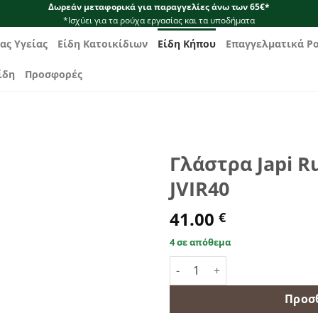
Δωρεάν μεταφορικά για παραγγελίες άνω των 65€*
*Ισχύει για τα ρούχα εργασίας και τα υποδήματα
ας Υγείας
Είδη Κατοικίδιων
Είδη Κήπου
Επαγγελματικά Ρ
ίδη
Προσφορές
Γλάστρα Japi Ru
JVIR40
41.00
€
4 σε απόθεμα
Γλάστρα Japi Rustic Ellipse S
Προσ