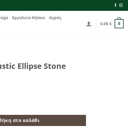
ούχα
Εργαλεία Κήπου
Αγρός
0.00
€
0
stic Ellipse Stone
tone JVIR40 ποσότητα
θήκη στο καλάθι