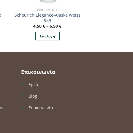
ΕΊΔΗ ΚΉΠΟΥ
o
Scheurich Elegance-Alaska Weiss
939
4.50
€
–
6.50
€
α
Επιλογή
Αυτό
το
προϊόν
έχει
πολλαπλές
Επικοινωνία
παραλλαγές.
Οι
Εμείς
επιλογές
Blog
μπορούν
να
ών
Επικοινωνία
επιλεγούν
στη
σελίδα
του