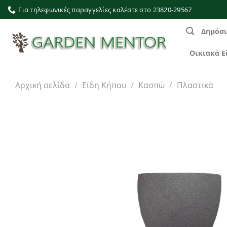
Μετάβαση
Για τηλεφωνικές παραγγελίες καλέστε στο 23820-29567
στο
περιεχόμενο
Δημόσι
Οικιακά Ε
Αρχική σελίδα
/
Είδη Κήπου
/
Κασπώ
/
Πλαστικά