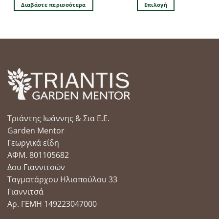
Διαβάστε περισσότερα
Επιλογή
Αυτό
το
προϊόν
έχει
πολλαπλές
παραλλαγές.
Οι
επιλογές
μπορούν
να
Τριάντης Ιωάννης & Σια Ε.Ε.
επιλεγούν
στη
Garden Mentor
σελίδα
Γεωργικά είδη
του
ΑΦΜ. 801105682
προϊόντος
Δου Γιαννιτσών
Ταγματάρχου Ηλιοπούλου 33
Γιαννιτσά
Αρ. ΓΕΜΗ 149223047000