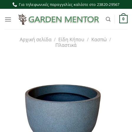
Μετάβαση
Για τηλεφωνικές παραγγελίες καλέστε στο 23820-29567
στο
περιεχόμενο
0
Αρχική σελίδα
/
Είδη Κήπου
/
Κασπώ
/
Πλαστικά