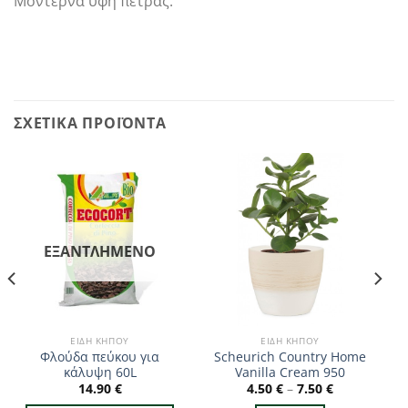
Μοντέρνα υφή πέτρας.
ΣΧΕΤΙΚΆ ΠΡΟΪΌΝΤΑ
ΕΞΑΝΤΛΗΜΈΝΟ
ΕΊΔΗ ΚΉΠΟΥ
ΕΊΔΗ ΚΉΠΟΥ
Φλούδα πεύκου για
Scheurich Country Home
κάλυψη 60L
Vanilla Cream 950
14.90
€
4.50
€
–
7.50
€