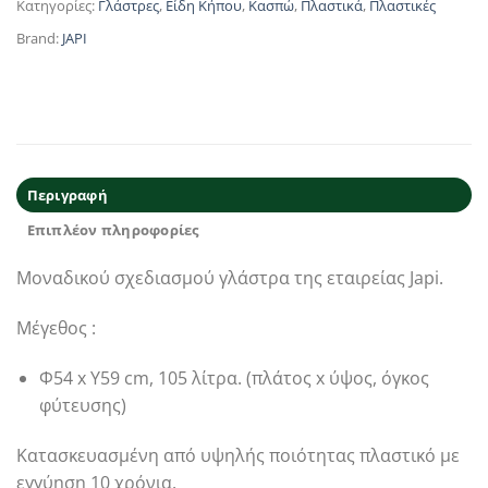
Κατηγορίες:
Γλάστρες
,
Είδη Κήπου
,
Κασπώ
,
Πλαστικά
,
Πλαστικές
Brand:
JAPI
Περιγραφή
Επιπλέον πληροφορίες
Μοναδικού σχεδιασμού γλάστρα της εταιρείας Japi.
Μέγεθος :
Φ54 x Υ59 cm, 105 λίτρα. (πλάτος x ύψος, όγκος
φύτευσης)
Κατασκευασμένη από υψηλής ποιότητας πλαστικό με
εγγύηση 10 χρόνια.