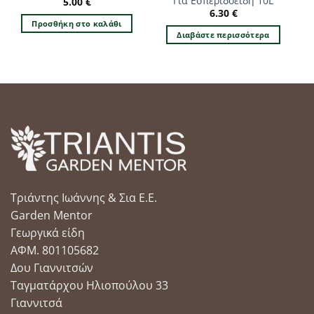
Για Εσπεριδοειδή 10L
5.00
€
6.30
€
Προσθήκη στο καλάθι
Διαβάστε περισσότερα
Τριάντης Ιωάννης & Σια Ε.Ε.
Garden Mentor
Γεωργικά είδη
ΑΦΜ. 801105682
Δου Γιαννιτσών
Ταγματάρχου Ηλιοπούλου 33
Γιαννιτσά