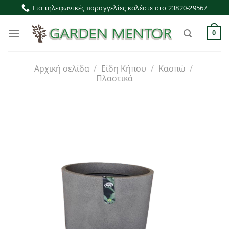
Μετάβαση
Για τηλεφωνικές παραγγελίες καλέστε στο 23820-29567
στο
περιεχόμενο
0
Αρχική σελίδα
/
Είδη Κήπου
/
Κασπώ
/
Πλαστικά