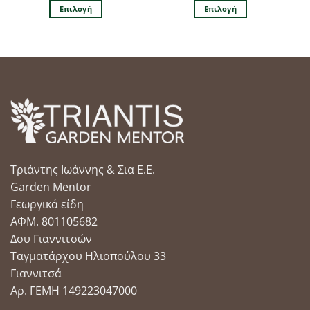
Επιλογή
Επιλογή
Αυτό
Αυτό
το
το
προϊόν
προϊόν
έχει
έχει
πολλαπλές
πολλαπλές
παραλλαγές.
παραλλαγές.
Οι
Οι
επιλογές
επιλογές
μπορούν
μπορούν
να
να
Τριάντης Ιωάννης & Σια Ε.Ε.
επιλεγούν
επιλεγούν
στη
στη
Garden Mentor
σελίδα
σελίδα
Γεωργικά είδη
του
του
ΑΦΜ. 801105682
προϊόντος
προϊόντος
Δου Γιαννιτσών
Ταγματάρχου Ηλιοπούλου 33
Γιαννιτσά
Αρ. ΓΕΜΗ 149223047000