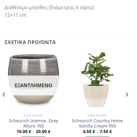
Διαθέσιμο μέγεθος (διάμετρος Χ ύψος):
12×11 cm
ΣΧΕΤΙΚΆ ΠΡΟΪΌΝΤΑ
ΕΞΑΝΤΛΗΜΈΝΟ
ΕΊΔΗ ΚΉΠΟΥ
ΕΊΔΗ ΚΉΠΟΥ
Scheurich Intense- Grey
Scheurich Country Home
Allure 765
Vanilla Cream 950
10.00
€
–
20.00
€
4.50
€
–
7.50
€