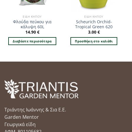
ΕΊΔΗ ΚΉΠΟΥ
ΕΊΔΗ ΚΉΠΟΥ
Φλούδα πεύκου για
Scheurich Orchid-
κάλυψη 60L
Tropical Green 620
14.90
€
3.00
€
Διαβάστε περισσότερα
Προσθήκη στο καλάθι
Τριάντης Ιωάννης & Σια Ε.Ε.
Garden Mentor
Γεωργικά είδη
ΑΦΜ. 801105682