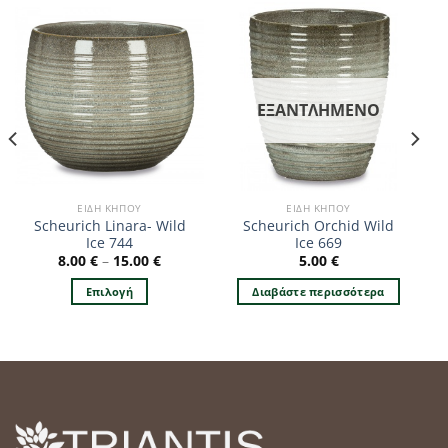
ΕΞΑΝΤΛΗΜΈΝΟ
ΕΊΔΗ ΚΉΠΟΥ
ΕΊΔΗ ΚΉΠΟΥ
Scheurich Linara- Wild
Scheurich Orchid Wild
Ice 744
Ice 669
8.00
€
–
15.00
€
5.00
€
Επιλογή
Διαβάστε περισσότερα
Αυτό
το
προϊόν
έχει
πολλαπλές
παραλλαγές.
Οι