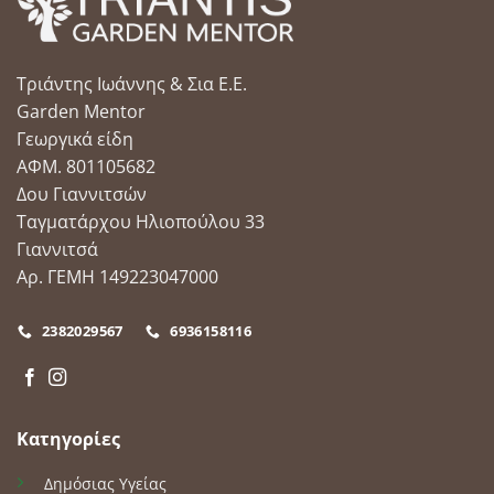
επιλογές
μπορούν
να
Τριάντης Ιωάννης & Σια Ε.Ε.
επιλεγούν
στη
Garden Mentor
σελίδα
Γεωργικά είδη
του
ΑΦΜ. 801105682
προϊόντος
Δου Γιαννιτσών
Ταγματάρχου Ηλιοπούλου 33
Γιαννιτσά
Αρ. ΓΕΜΗ 149223047000
2382029567
6936158116
Κατηγορίες
Δημόσιας Υγείας