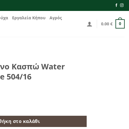
ούχα
Εργαλεία Κήπου
Αγρός
0.00
€
0
ινο Κασπώ Water
e 504/16
r Hyacinth Nature 504/16 ποσότητα
θήκη στο καλάθι