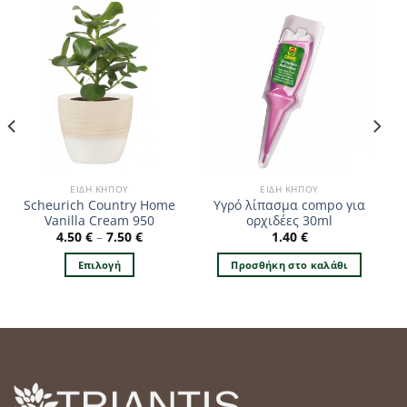
ΕΊΔΗ ΚΉΠΟΥ
ΕΊΔΗ ΚΉΠΟΥ
Scheurich Country Home
Υγρό λίπασμα compo για
Vanilla Cream 950
ορχιδέες 30ml
4.50
€
–
7.50
€
1.40
€
Επιλογή
Προσθήκη στο καλάθι
Αυτό
το
προϊόν
έχει
πολλαπλές
παραλλαγές.
Οι