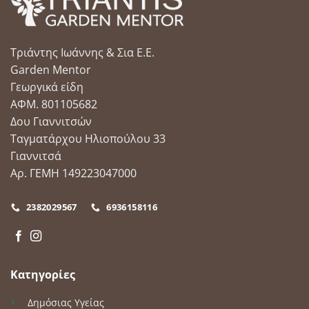
επιλογές
μπορούν
να
Τριάντης Ιωάννης & Σια Ε.Ε.
επιλεγούν
στη
Garden Mentor
σελίδα
Γεωργικά είδη
του
ΑΦΜ. 801105682
προϊόντος
Δου Γιαννιτσών
Ταγματάρχου Ηλιοπούλου 33
Γιαννιτσά
Αρ. ΓΕΜΗ 149223047000
2382029567
6936158116
Κατηγορίες
Δημόσιας Υγείας