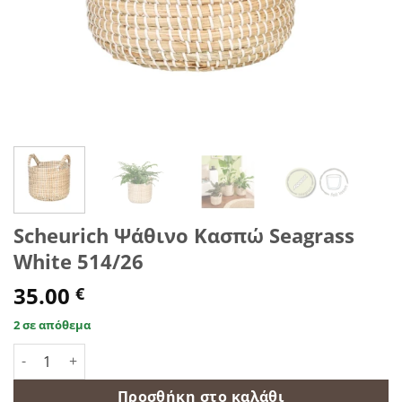
Scheurich Ψάθινο Κασπώ Seagrass
White 514/26
35.00
€
2 σε απόθεμα
Scheurich Ψάθινο Κασπώ Seagrass White 514/26 ποσότητα
Προσθήκη στο καλάθι