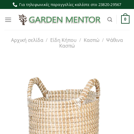
Μετάβαση
Για τηλεφωνικές παραγγελίες καλέστε στο 23820-29567
στο
περιεχόμενο
0
Αρχική σελίδα
/
Είδη Κήπου
/
Κασπώ
/
Ψάθινα
Κασπώ