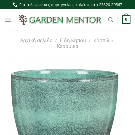
Μετάβαση
Για τηλεφωνικές παραγγελίες καλέστε στο 23820-29567
στο
περιεχόμενο
0
Αρχική σελίδα
/
Είδη Κήπου
/
Κασπώ
/
Κεραμικά