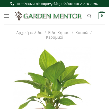
Μετάβαση
Για τηλεφωνικές παραγγελίες καλέστε στο 23820-29567
στο
περιεχόμενο
0
Αρχική σελίδα
/
Είδη Κήπου
/
Κασπώ
/
Κεραμικά