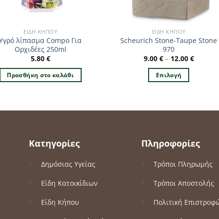
ΕΊΔΗ ΚΉΠΟΥ
ΕΊΔΗ ΚΉΠΟΥ
Υγρό λίπασμα Compo Για
Scheurich Stone-Taupe Stone
Ορχιδέες 250ml
970
5.80
€
9.00
€
–
12.00
€
Προσθήκη στο καλάθι
Επιλογή
Αυτό
το
προϊόν
έχει
πολλαπλές
Κατηγορίες
Πληροφορίες
παραλλαγές.
Οι
Δημόσιας Υγείας
Τρόποι Πληρωμής
επιλογές
μπορούν
Είδη Κατοικίδιων
Τρόποι Αποστολής
να
επιλεγούν
Είδη Κήπου
Πολιτική Επιστροφ
στη