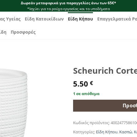
Δωρεάν μεταφορικά για παραγγελίες άνω των 65€*
*Ισχύει για τα ρούχα εργασίας και τα υποδήματα
ας Υγείας
Είδη Κατοικίδιων
Είδη Κήπου
Επαγγελματικά Ρ
ίδη
Προσφορές
Scheurich Cort
5.50
€
1 σε απόθεμα
Προσ
Κωδικός προϊόντος:
400247758610
Κατηγορίες:
Είδη Κήπου
,
Κασπώ
,
Κ