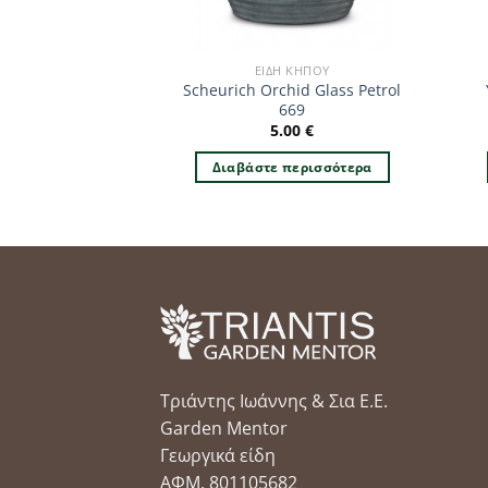
 ΚΉΠΟΥ
ΕΊΔΗ ΚΉΠΟΥ
Scheurich Orchid Glass Petrol
chid-Menta 667
669
.00
€
5.00
€
περισσότερα
Διαβάστε περισσότερα
Τριάντης Ιωάννης & Σια Ε.Ε.
Garden Mentor
Γεωργικά είδη
ΑΦΜ. 801105682