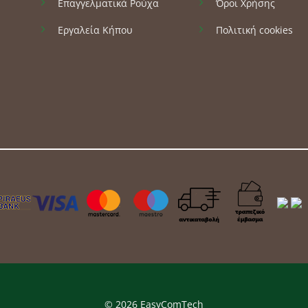
Επαγγελματικά Ρούχα
Όροι Χρήσης
σελίδα
του
Εργαλεία Κήπου
Πολιτική cookies
προϊόντος
© 2026 EasyComTech