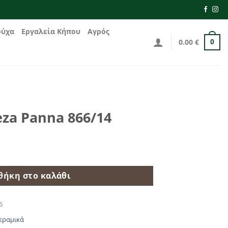
ούχα
Εργαλεία Κήπου
Αγρός
0.00
€
0
eza Panna 866/14
θήκη στο καλάθι
6
εραμικά