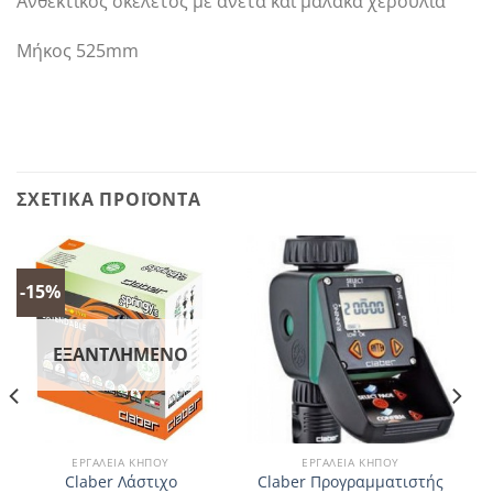
Ανθεκτικός σκελετός με άνετα και μαλακά χερούλια
Μήκος 525mm
ΣΧΕΤΙΚΆ ΠΡΟΪΌΝΤΑ
-15%
ΕΞΑΝΤΛΗΜΈΝΟ
ΕΡΓΑΛΕΊΑ ΚΉΠΟΥ
ΕΡΓΑΛΕΊΑ ΚΉΠΟΥ
Claber Λάστιχο
Claber Προγραμματιστής