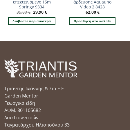
επεκτεινόμενο 15m
άρδευσης Aquauno
Springy 9334
Video 2 8428
Original
Η
35.00
€
29.90
€
62.00
€
price
τρέχουσα
was:
τιμή
Διαβάστε περισσότερα
Προσθήκη στο καλάθι
35.00 €.
είναι:
29.90 €.
Τριάντης Ιωάννης & Σια Ε.Ε.
Garden Mentor
Γεωργικά είδη
ΑΦΜ. 801105682
Δου Γιαννιτσών
Ταγματάρχου Ηλιοπούλου 33