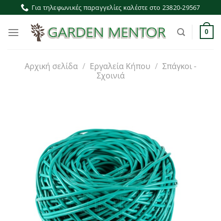
Μετάβαση
Για τηλεφωνικές παραγγελίες καλέστε στο 23820-29567
στο
περιεχόμενο
0
Αρχική σελίδα
/
Εργαλεία Κήπου
/
Σπάγκοι -
Σχοινιά