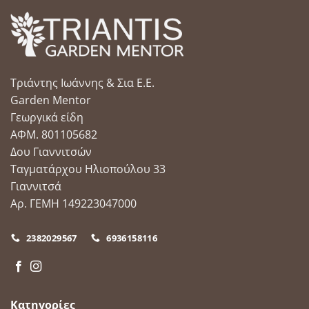
Τριάντης Ιωάννης & Σια Ε.Ε.
Garden Mentor
Γεωργικά είδη
ΑΦΜ. 801105682
Δου Γιαννιτσών
Ταγματάρχου Ηλιοπούλου 33
Γιαννιτσά
Αρ. ΓΕΜΗ 149223047000
2382029567
6936158116
Κατηγορίες