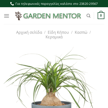
Μετάβαση
Για τηλεφωνικές παραγγελίες καλέστε στο 23820-29567
στο
περιεχόμενο
0
Αρχική σελίδα
/
Είδη Κήπου
/
Κασπώ
/
Κεραμικά