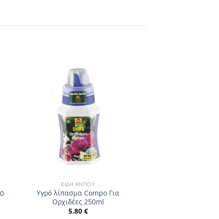
ΕΊΔΗ ΚΉΠΟΥ
Υγρό λίπασμα Compo Για
20
Ορχιδέες 250ml
5.80
€