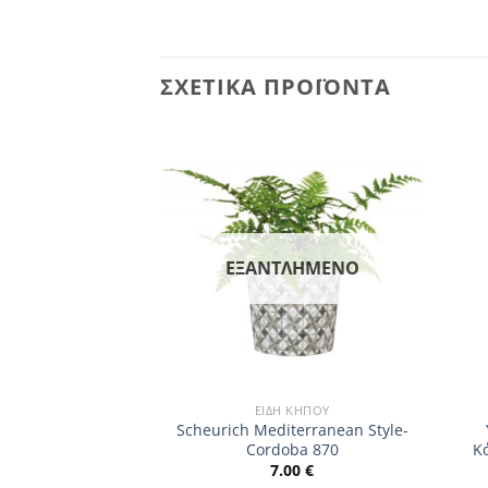
ΣΧΕΤΙΚΆ ΠΡΟΪΌΝΤΑ
ΕΞΑΝΤΛΗΜΈΝΟ
 ΚΉΠΟΥ
ΕΊΔΗ ΚΉΠΟΥ
Scheurich Mediterranean Style-
chid-Canela 667
Cordoba 870
Κ
.00
€
7.00
€