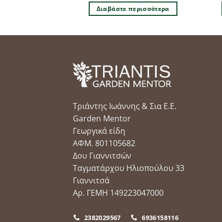
 στο καλάθι
Διαβάστε περισσότερα
Τριάντης Ιωάννης & Σια Ε.Ε.
Garden Mentor
Γεωργικά είδη
ΑΦΜ. 801105682
Δου Γιαννιτσών
Ταγματάρχου Ηλιοπούλου 33
Γιαννιτσά
Αρ. ΓΕΜΗ 149223047000
2382029567
6936158116