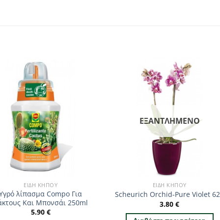
ΕΞΑΝΤΛΗΜΈΝΟ
ΕΊΔΗ ΚΉΠΟΥ
ΕΊΔΗ ΚΉΠΟΥ
Υγρό λίπασμα Compo Για
Scheurich Orchid-Pure Violet 6
άκτους Και Μπονσάι 250ml
3.80
€
5.90
€