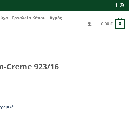
ούχα
Εργαλεία Κήπου
Αγρός
0.00
€
0
n-Creme 923/16
εραμικά