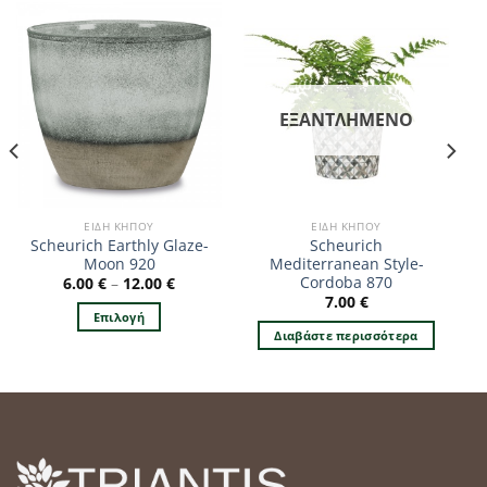
ΕΞΑΝΤΛΗΜΈΝΟ
ΕΊΔΗ ΚΉΠΟΥ
ΕΊΔΗ ΚΉΠΟΥ
Scheurich Earthly Glaze-
Scheurich
Moon 920
Mediterranean Style-
Cordoba 870
6.00
€
–
12.00
€
7.00
€
Επιλογή
Διαβάστε περισσότερα
Αυτό
το
προϊόν
έχει
πολλαπλές
παραλλαγές.
Οι