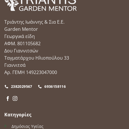
επιλογές
μπορούν
να
Τριάντης Ιωάννης & Σια Ε.Ε.
επιλεγούν
στη
Garden Mentor
σελίδα
Γεωργικά είδη
του
ΑΦΜ. 801105682
προϊόντος
Δου Γιαννιτσών
Ταγματάρχου Ηλιοπούλου 33
Γιαννιτσά
Αρ. ΓΕΜΗ 149223047000
2382029567
6936158116
Κατηγορίες
Δημόσιας Υγείας