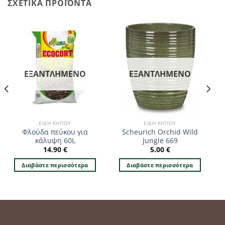
ΣΧΕΤΙΚΆ ΠΡΟΪΌΝΤΑ
ΕΞΑΝΤΛΗΜΈΝΟ
ΕΞΑΝΤΛΗΜΈΝΟ
ΕΊΔΗ ΚΉΠΟΥ
ΕΊΔΗ ΚΉΠΟΥ
Φλούδα πεύκου για
Scheurich Orchid Wild
κάλυψη 60L
Jungle 669
14.90
€
5.00
€
Διαβάστε περισσότερα
Διαβάστε περισσότερα