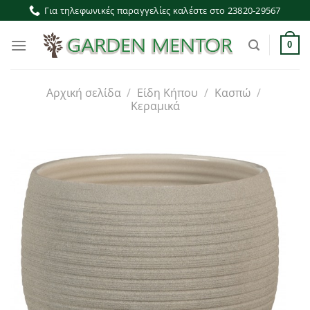
Μετάβαση
Για τηλεφωνικές παραγγελίες καλέστε στο 23820-29567
στο
περιεχόμενο
0
Αρχική σελίδα
/
Είδη Κήπου
/
Κασπώ
/
Κεραμικά