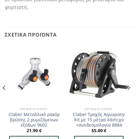
φορτιστή.
ΣΧΕΤΙΚΆ ΠΡΟΪΌΝΤΑ
ΕΡΓΑΛΕΊΑ ΚΉΠΟΥ
ΕΡΓΑΛΕΊΑ ΚΉΠΟΥ
Claber Μεταλλικό ρακόρ
Claber Τροχός Aquapony
βρύσης 2 ρυμιζόμενων
Kit με 15 μέτρα λάστιχο
εξόδων 9602
+συνδεσμολογία 8884
21.90
€
55.00
€