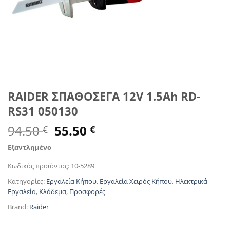
RAIDER ΣΠΑΘΟΣΕΓΑ 12V 1.5Ah RD-
RS31 050130
Original
Η
94.50
55.50
€
€
price
τρέχουσα
Εξαντλημένο
was:
τιμή
94.50 €.
είναι:
Κωδικός προϊόντος:
10-5289
55.50 €.
Κατηγορίες:
Εργαλεία Κήπου
,
Εργαλεία Χειρός Κήπου
,
Ηλεκτρικά
Εργαλεία
,
Κλάδεμα
,
Προσφορές
Brand:
Raider