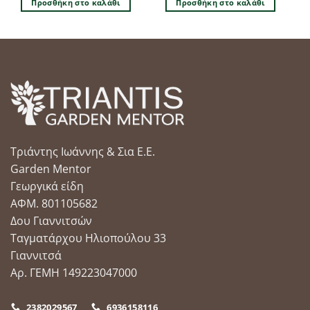
Προσθήκη στο καλάθι
Προσθήκη στο καλάθι
Τριάντης Ιωάννης & Σια Ε.Ε.
Garden Mentor
Γεωργικά είδη
ΑΦΜ. 801105682
Δου Γιαννιτσών
Ταγματάρχου Ηλιοπούλου 33
Γιαννιτσά
Αρ. ΓΕΜΗ 149223047000
2382029567
6936158116