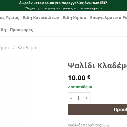
Δωρεάν μεταφορικά για παραγγελίες άνω των 65€*
*Ισχύει για τα ρούχα εργασίας και τα υποδήματα
ας Υγείας
Είδη Κατοικίδιων
Είδη Κήπου
Επαγγελματικά Ρ
ίδη
Προσφορές
Κήπου
/
Κλάδεμα
Ψαλίδι Κλαδέμα
10.00
€
2 σε απόθεμα
Ψαλίδι Κλαδέματος Sono J33
Προσ
Κωδικός προϊόντος:
J332