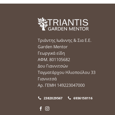
Τριάντης Ιωάννης & Σια Ε.Ε.
Garden Mentor
Γεωργικά είδη
ΑΦΜ. 801105682
Δου Γιαννιτσών
Ταγματάρχου Ηλιοπούλου 33
Γιαννιτσά
Αρ. ΓΕΜΗ 149223047000
2382029567
6936158116