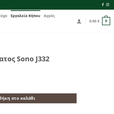
ούχα
Εργαλεία Κήπου
Αγρός
0.00
€
0
τος Sono J332
2 ποσότητα
θήκη στο καλάθι