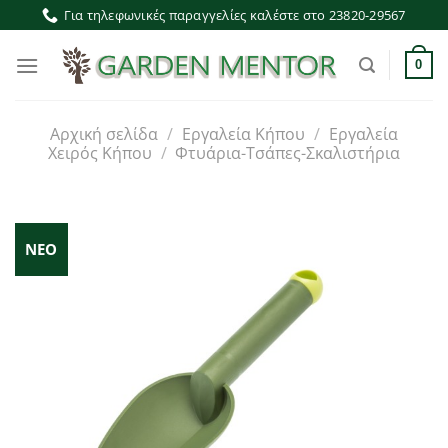
Μετάβαση
Για τηλεφωνικές παραγγελίες καλέστε στο 23820-29567
στο
περιεχόμενο
0
Αρχική σελίδα
/
Εργαλεία Κήπου
/
Εργαλεία
Χειρός Κήπου
/
Φτυάρια-Τσάπες-Σκαλιστήρια
ΝΕΟ