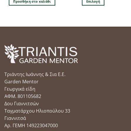
Προσθήκη στο καλάθι
Επιλογή
Αυτό
το
προϊόν
έχει
πολλαπλές
παραλλαγές.
Οι
επιλογές
μπορούν
να
επιλεγούν
Τριάντης Ιωάννης & Σια Ε.Ε.
στη
Garden Mentor
σελίδα
του
Γεωργικά είδη
προϊόντος
ΑΦΜ. 801105682
Δου Γιαννιτσών
Ταγματάρχου Ηλιοπούλου 33
Γιαννιτσά
Αρ. ΓΕΜΗ 149223047000