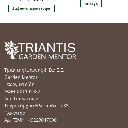
price
τρέχουσα
Επιλογή
was:
τιμή
Διαβάστε περισσότερα
Αυτό
6.50 €.
είναι:
5.50 €.
το
προϊόν
έχει
πολλαπλές
παραλλαγές.
Οι
επιλογές
μπορούν
να
Τριάντης Ιωάννης & Σια Ε.Ε.
επιλεγούν
στη
Garden Mentor
σελίδα
Γεωργικά είδη
του
ΑΦΜ. 801105682
προϊόντος
Δου Γιαννιτσών
Ταγματάρχου Ηλιοπούλου 33
Γιαννιτσά
Αρ. ΓΕΜΗ 149223047000