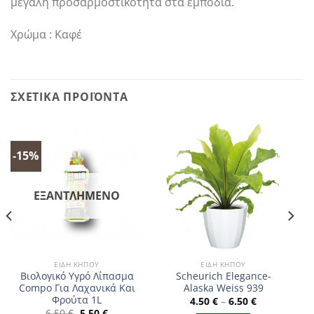
μεγάλη προσαρμοστικότητα στα εμπόδια.
Χρώμα : Καφέ
ΣΧΕΤΙΚΆ ΠΡΟΪΌΝΤΑ
-15%
ΕΞΑΝΤΛΗΜΈΝΟ
ΕΊΔΗ ΚΉΠΟΥ
ΕΊΔΗ ΚΉΠΟΥ
Βιολογικό Υγρό Λίπασμα
Scheurich Elegance-
Compo Για Λαχανικά Και
Alaska Weiss 939
Φρούτα 1L
4.50
€
–
6.50
€
Original
Η
6.50
€
5.50
€