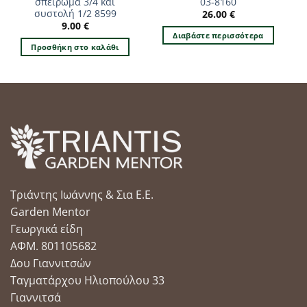
σπείρωμα 3/4 και
03-8160
συστολή 1/2 8599
26.00
€
9.00
€
Διαβάστε περισσότερα
Προσθήκη στο καλάθι
Τριάντης Ιωάννης & Σια Ε.Ε.
Garden Mentor
Γεωργικά είδη
ΑΦΜ. 801105682
Δου Γιαννιτσών
Ταγματάρχου Ηλιοπούλου 33
Γιαννιτσά