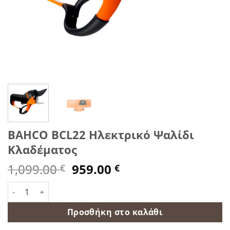
BAHCO BCL22 Ηλεκτρικό Ψαλίδι
Κλαδέματος
Original
Η
1,099.00
959.00
€
€
price
τρέχουσα
BAHCO BCL22 Ηλεκτρικό Ψαλίδι Κλαδέματος ποσότητα
was:
τιμή
1,099.00 €.
είναι:
Προσθήκη στο καλάθι
959.00 €.