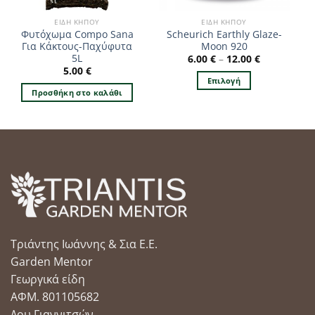
ΕΊΔΗ ΚΉΠΟΥ
ΕΊΔΗ ΚΉΠΟΥ
Φυτόχωμα Compo Sana
Scheurich Earthly Glaze-
Για Κάκτους-Παχύφυτα
Moon 920
5L
6.00
€
–
12.00
€
5.00
€
Επιλογή
Προσθήκη στο καλάθι
Αυτό
το
προϊόν
έχει
πολλαπλές
παραλλαγές.
Οι
επιλογές
μπορούν
να
Τριάντης Ιωάννης & Σια Ε.Ε.
επιλεγούν
στη
Garden Mentor
σελίδα
Γεωργικά είδη
του
ΑΦΜ. 801105682
προϊόντος
Δου Γιαννιτσών