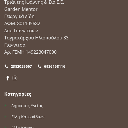
Τριάντης Ιωάννης & Σια Ε.Ε.
στη
στη
Garden Mentor
σελίδα
σελίδα
του
του
Γεωργικά είδη
προϊόντος
προϊόντος
ΑΦΜ. 801105682
Δου Γιαννιτσών
Ταγματάρχου Ηλιοπούλου 33
Γιαννιτσά
Αρ. ΓΕΜΗ 149223047000
2382029567
6936158116
Κατηγορίες
Δημόσιας Υγείας
Είδη Κατοικίδιων
Είδη Κήπου