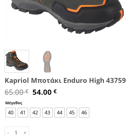
Kapriol Μποτάκι Enduro High 43759
Original
Η
65.00
54.00
€
€
price
τρέχουσα
Μέγεθος
was:
τιμή
65.00 €.
είναι:
40
41
42
43
44
45
46
54.00 €.
Kapriol Μποτάκι Enduro High 43759 ποσότητα