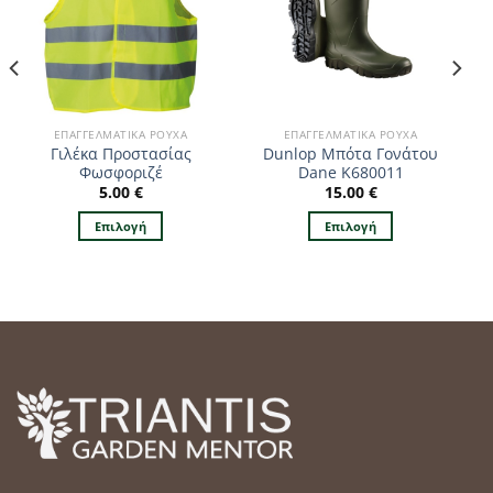
ΕΠΑΓΓΕΛΜΑΤΙΚΆ ΡΟΎΧΑ
ΕΠΑΓΓΕΛΜΑΤΙΚΆ ΡΟΎΧΑ
Γιλέκα Προστασίας
Dunlop Μπότα Γονάτου
Φωσφοριζέ
Dane K680011
5.00
€
15.00
€
Επιλογή
Επιλογή
Αυτό
Αυτό
το
το
προϊόν
προϊόν
έχει
έχει
πολλαπλές
πολλαπλές
παραλλαγές.
παραλλαγές.
Οι
Οι
επιλογές
επιλογές
μπορούν
μπορούν
να
να
επιλεγούν
επιλεγούν