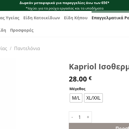
Δωρεάν μεταφορικά για παραγγελίες άνω των 65€*
*Ισχύει για τα ρούχα εργασίας και τα υποδήματα
ας Υγείας
Είδη Κατοικίδιων
Είδη Κήπου
Επαγγελματικά Ρ
ίδη
Προσφορές
ίας
/
Παντελόνια
Kapriol Ισοθερ
28.00
€
Μέγεθος
M/L
XL/XXL
Kapriol Ισοθερμικό Παντελόν
Προσ