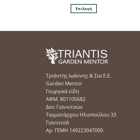
price
τρέχουσα
was:
τιμή
 στο καλάθι
Επιλογή
65.00 €.
είναι:
57.00 €.
Αυτό
το
προϊόν
έχει
πολλαπλές
παραλλαγές.
Οι
επιλογές
μπορούν
Τριάντης Ιωάννης & Σια Ε.Ε.
να
Garden Mentor
επιλεγούν
Γεωργικά είδη
στη
ΑΦΜ. 801105682
σελίδα
Δου Γιαννιτσών
του
Ταγματάρχου Ηλιοπούλου 33
προϊόντος
Γιαννιτσά
Αρ. ΓΕΜΗ 149223047000