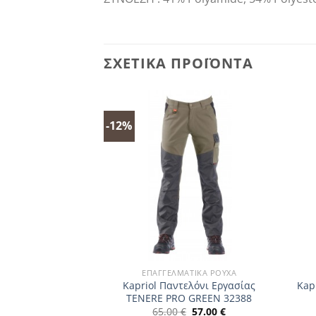
ΣΧΕΤΙΚΆ ΠΡΟΪΌΝΤΑ
-12%
ΑΤΙΚΆ ΡΟΎΧΑ
ΕΠΑΓΓΕΛΜΑΤΙΚΆ ΡΟΎΧΑ
άντια Cut C8170
Kapriol Παντελόνι Εργασίας
Kap
0/XL
TENERE PRO GREEN 32388
Original
Η
.50
€
65.00
€
57.00
€