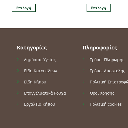
Επιλογή
Επιλογή
Αυτό
Αυτό
το
το
προϊόν
προϊόν
έχει
έχει
πολλαπλές
πολλαπλές
Κατηγορίες
Πληροφορίες
παραλλαγές.
παραλλαγές.
Οι
Οι
Δημόσιας Υγείας
Τρόποι Πληρωμής
επιλογές
επιλογές
μπορούν
μπορούν
Είδη Κατοικίδιων
Τρόποι Αποστολής
να
να
επιλεγούν
επιλεγούν
Είδη Κήπου
Πολιτική Επιστροφ
στη
στη
Επαγγελματικά Ρούχα
Όροι Χρήσης
σελίδα
σελίδα
του
του
Εργαλεία Κήπου
Πολιτική cookies
προϊόντος
προϊόντος