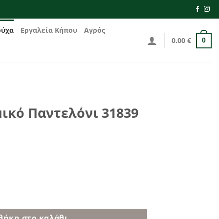
ούχα
Εργαλεία Κήπου
Αγρός
0.00
€
0
μικό Παντελόνι 31839
ι 31839 ποσότητα
θήκη στο καλάθι