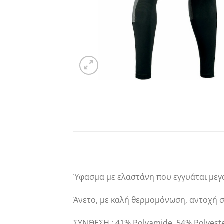
Ύφασμα με ελαστάνη που εγγυάται μεγ
Άνετο, με καλή θερμομόνωση, αντοχή σ
ΣΥΝΘΕΣΗ : 41% Polyamide, 54% Polyeste