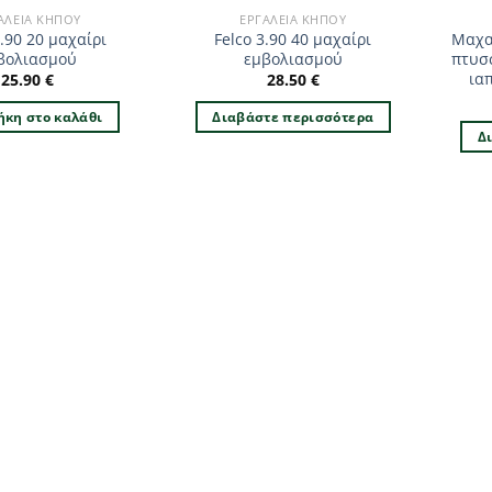
ΑΛΕΊΑ ΚΉΠΟΥ
ΕΡΓΑΛΕΊΑ ΚΉΠΟΥ
3.90 20 μαχαίρι
Felco 3.90 40 μαχαίρι
Μαχα
βολιασμού
εμβολιασμού
πτυσ
ια
25.90
€
28.50
€
κη στο καλάθι
Διαβάστε περισσότερα
Δ