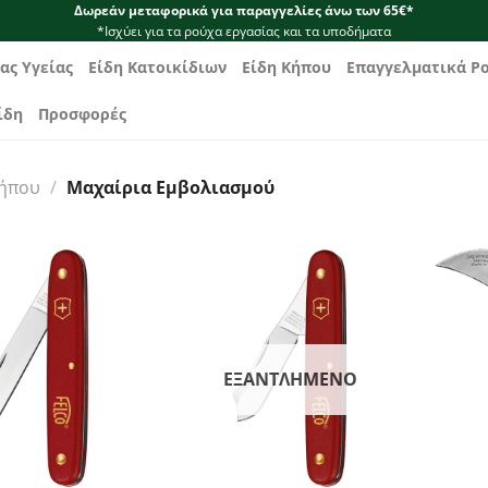
Δωρεάν μεταφορικά για παραγγελίες άνω των 65€*
*Ισχύει για τα ρούχα εργασίας και τα υποδήματα
ας Υγείας
Είδη Κατοικίδιων
Είδη Κήπου
Επαγγελματικά Ρ
ίδη
Προσφορές
Κήπου
/
Μαχαίρια Εμβολιασμού
ΕΞΑΝΤΛΗΜΈΝΟ