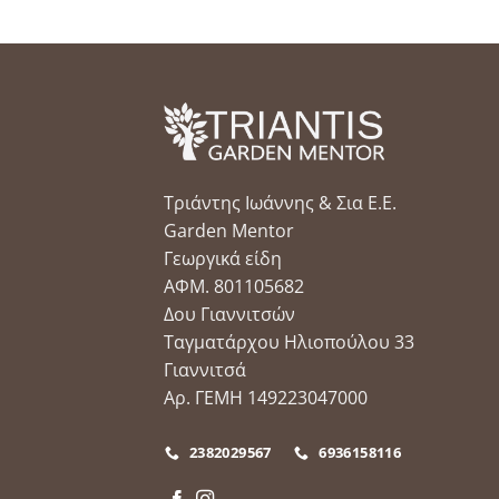
Τριάντης Ιωάννης & Σια Ε.Ε.
Garden Mentor
Γεωργικά είδη
ΑΦΜ. 801105682
Δου Γιαννιτσών
Ταγματάρχου Ηλιοπούλου 33
Γιαννιτσά
Αρ. ΓΕΜΗ 149223047000
2382029567
6936158116