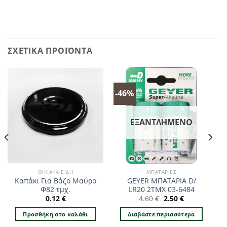
ΣΧΕΤΙΚΆ ΠΡΟΪΌΝΤΑ
-46%
ΕΞΑΝΤΛΗΜΈΝΟ
ΟΙΚΙΑΚΆ ΕΊΔΗ
ΜΠΑΤΑΡΊΕΣ
Καπάκι Για Βάζο Μαύρο
GEYER ΜΠΑΤΑΡΙΑ D/
Φ82 τμχ.
LR20 2TMX 03-6484
Original
Η
0.12
€
4.60
€
2.50
€
price
τρέχουσα
was:
τιμή
Προσθήκη στο καλάθι
Διαβάστε περισσότερα
4.60 €.
είναι:
2.50 €.