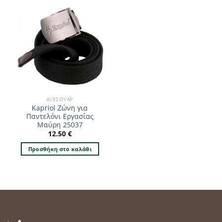
προϊόν
έχει
έχει
πολλαπλές
πολλαπλές
παραλλαγές.
παραλλαγές.
Οι
Οι
επιλογές
επιλογές
μπορούν
μπορούν
να
να
επιλεγούν
επιλεγούν
στη
ΑΞΕΣΟΥΆΡ
στη
σελίδα
Kapriol Ζώνη για
σελίδα
του
Παντελόνι Εργασίας
του
προϊόντος
Μαύρη 25037
προϊόντος
12.50
€
Προσθήκη στο καλάθι