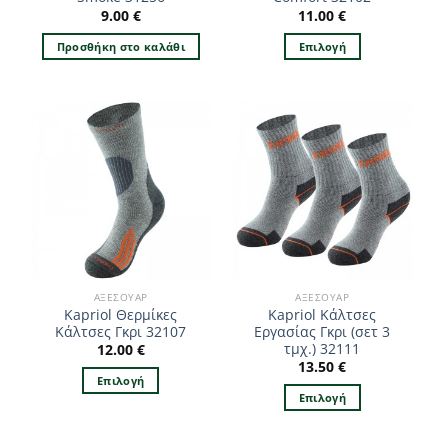
9.00
€
11.00
€
Προσθήκη στο καλάθι
Επιλογή
Αυτό
το
προϊόν
έχει
πολλαπλές
παραλλαγές.
Οι
επιλογές
μπορούν
να
επιλεγούν
ΑΞΕΣΟΥΆΡ
ΑΞΕΣΟΥΆΡ
στη
Kapriol Θερμίκες
Kapriol Κάλτσες
σελίδα
Κάλτσες Γκρι 32107
Εργασίας Γκρι (σετ 3
του
τμχ.) 32111
12.00
€
προϊόντος
13.50
€
Επιλογή
Επιλογή
Αυτό
Αυτό
το
το
προϊόν