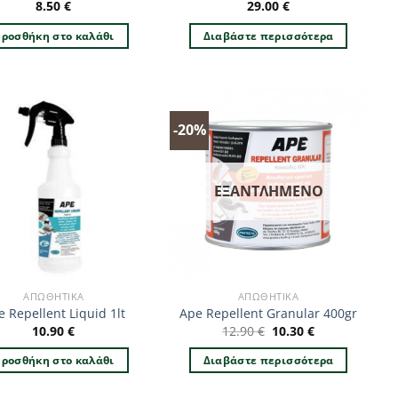
8.50
€
29.00
€
ροσθήκη στο καλάθι
Διαβάστε περισσότερα
-20%
ΕΞΑΝΤΛΗΜΈΝΟ
ΑΠΩΘΗΤΙΚΆ
ΑΠΩΘΗΤΙΚΆ
e Repellent Liquid 1lt
Ape Repellent Granular 400gr
Original
Η
10.90
€
12.90
€
10.30
€
price
τρέχουσα
was:
τιμή
ροσθήκη στο καλάθι
Διαβάστε περισσότερα
12.90 €.
είναι:
10.30 €.