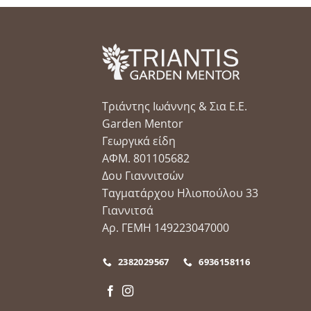
Τριάντης Ιωάννης & Σια Ε.Ε.
Garden Mentor
Γεωργικά είδη
ΑΦΜ. 801105682
Δου Γιαννιτσών
Ταγματάρχου Ηλιοπούλου 33
Γιαννιτσά
Αρ. ΓΕΜΗ 149223047000
2382029567
6936158116