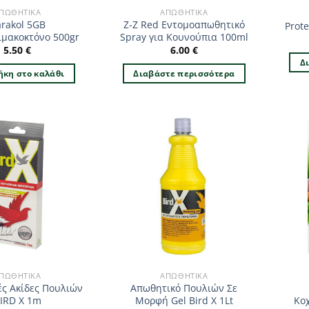
ΠΩΘΗΤΙΚΆ
ΑΠΩΘΗΤΙΚΆ
rakol 5GB
Z-Z Red Εντομοαπωθητικό
Prote
ιμακοκτόνο 500gr
Spray για Κουνούπια 100ml
5.50
€
6.00
€
Δ
κη στο καλάθι
Διαβάστε περισσότερα
ΠΩΘΗΤΙΚΆ
ΑΠΩΘΗΤΙΚΆ
ς Ακίδες Πουλιών
Απωθητικό Πουλιών Σε
IRD X 1m
Μορφή Gel Bird X 1Lt
Κο