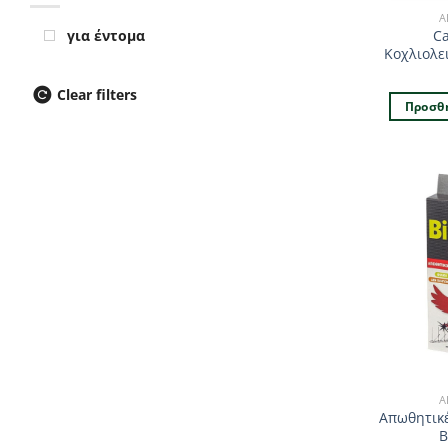
Α
Ca
για έντομα
Κοχλιολε
Clear filters
Προσθή
Α
Απωθητικέ
B