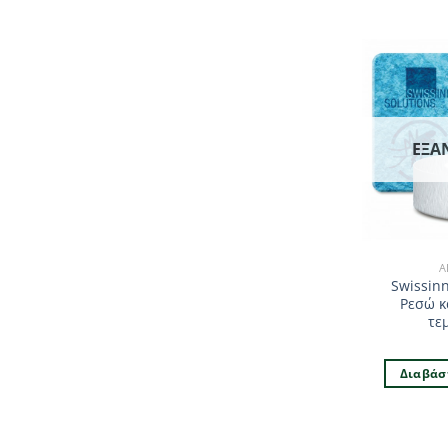
ΕΞΑ
Α
Swissin
Ρεσώ κ
τε
Διαβάσ