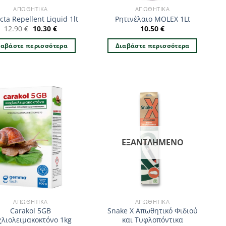
ΑΠΩΘΗΤΙΚΆ
ΑΠΩΘΗΤΙΚΆ
cta Repellent Liquid 1lt
Ρητινέλαιο MOLEX 1Lt
Original
Η
12.90
€
10.30
€
10.50
€
price
τρέχουσα
was:
τιμή
ιαβάστε περισσότερα
Διαβάστε περισσότερα
12.90 €.
είναι:
10.30 €.
ΕΞΑΝΤΛΗΜΈΝΟ
ΑΠΩΘΗΤΙΚΆ
ΑΠΩΘΗΤΙΚΆ
Carakol 5GB
Snake X Απωθητικό Φιδιού
χλιολειμακοκτόνο 1kg
και Τυφλοπόντικα