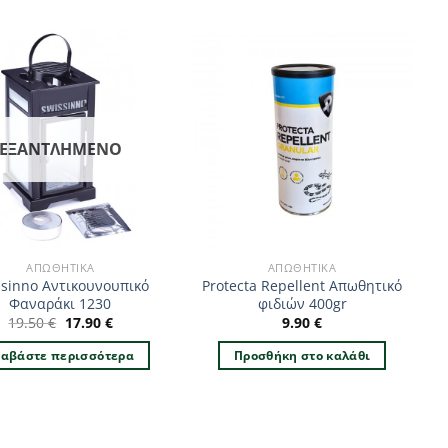
ΕΞΑΝΤΛΗΜΈΝΟ
ΑΠΩΘΗΤΙΚΆ
ΑΠΩΘΗΤΙΚΆ
ssinno Αντικουνουπικό
Protecta Repellent Απωθητικό
Φαναράκι 1230
φιδιών 400gr
Original
Η
19.50
€
17.90
€
9.90
€
price
τρέχουσα
was:
τιμή
ιαβάστε περισσότερα
Προσθήκη στο καλάθι
19.50 €.
είναι:
17.90 €.