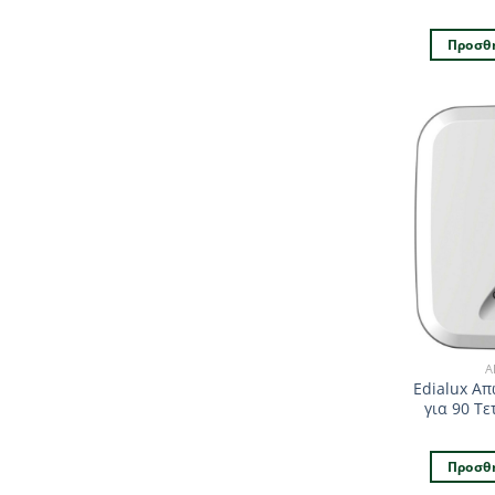
Προσθή
Α
Edialux Α
για 90 Τ
Προσθή